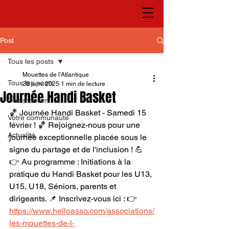
Post
Tous les posts
Mouettes de l'Atlantique
Tous les posts
28 janv. 2025
1 min de lecture
Journée Handi Basket
Commencer
🏀 Journée Handi Basket - Samedi 15 
Votre communauté
février ! 🏀 Rejoignez-nous pour une 
Actualité
journée exceptionnelle placée sous le 
signe du partage et de l'inclusion ! 💪 
👉 Au programme : Initiations à la 
pratique du Handi Basket pour les U13, 
U15, U18, Séniors, parents et 
dirigeants. 📌 Inscrivez-vous ici : 👉  
https://www.helloasso.com/associations/
les-mouettes-de-l-