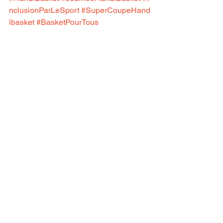
nclusionParLeSport
#SuperCoupeHand
ibasket
#BasketPourTous