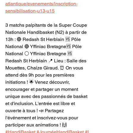
atlantique/evenements/inscription-
sensibilisation-u13-u15
3 matchs palpitants de la Super Coupe 
Nationale Handibasket (N2) à partir de 
13h : 🔴 Redash St Herblain 🆚 Pôle 
National 🔵 Yffiniac Bretagne🆚 Pôle 
National ⚪ Yffiniac Bretagne 🆚 
Redash St Herblain 📍 Lieu : Salle des 
Mouettes, Chaize Giraud. ⏰ On vous 
attend dès 9h pour les premières 
initiations ! 🌟 Venez découvrir, 
encourager et partager un moment 
unique avec des passionnés de basket 
et d'inclusion. L'entrée est libre et 
ouverte à tous ! 📣 Partagez 
l'événement et inscrivez-vous pour 
participer aux animations ! 🙌 
#HandiBasket
#JournéeHandiBasket
#I