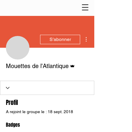
Plus d'actions
S'abonner
Administrateur
Mouettes de l'Atlantique
Membre_MACG
+
4
Profil
A rejoint le groupe le : 18 sept. 2018
Badges