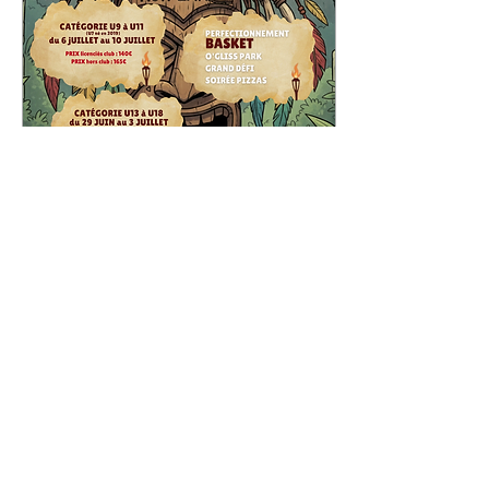
le lien :
https://www.helloasso.com/associations/les-
mouett...
1 mars 2026
∙
1
min
Mouty Camp d'été #7
Inscription pour le Mouty
Camps d'été cliquez sur le
bouton "Participer"
751
0