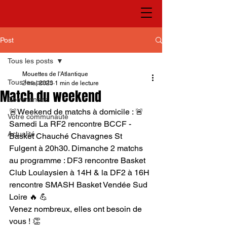
Post
Tous les posts
Mouettes de l'Atlantique
Tous les posts
2 mai 2023
1 min de lecture
Match du weekend
Commencer
🚨Weekend de matchs à domicile : 🚨 
Votre communauté
Samedi La RF2 rencontre BCCF - 
Actualité
Basket Chauché Chavagnes St 
Fulgent à 20h30. Dimanche 2 matchs 
au programme : DF3 rencontre Basket 
Club Loulaysien à 14H & la DF2 à 16H 
rencontre SMASH Basket Vendée Sud 
Loire 🔥 💪
Venez nombreux, elles ont besoin de 
vous ! 👏