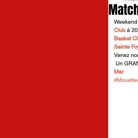
Match
Weekend d
Club
 à 2
Basket C
Sainte Fo
Venez nom
 Un GRAN
Mer
#Mouette