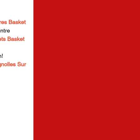
ères Basket 
ntre 
ts Basket 
! 
nolles Sur 