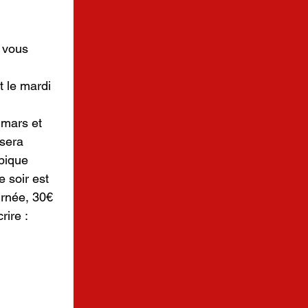
 vous 
t le mardi 
 mars et 
sera 
pique 
 soir est 
urnée, 30€ 
rire : 