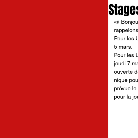
Stage
📣 Bonjou
rappelons
Pour les U
5 mars.
Pour les U
jeudi 7 m
ouverte dè
nique pou
prévue le
pour la jo